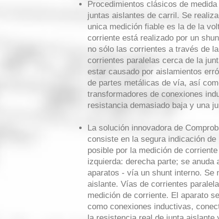
Procedimientos clásicos de medida 
juntas aislantes de carril. Se reali
unica medición fiable es la de la vo
corriente está realizado por un sh
no sólo las corrientes a través de la
corrientes paralelas cerca de la jun
estar causado por aislamientos erró
de partes metálicas de vía, así com
transformadores de conexiones indu
resistancia demasiado baja y una jun
La solución innovadora de Comproba
consiste en la segura indicación de l
posible por la medición de corrient
izquierda: derecha parte; se anuda 
aparatos - vía un shunt interno. Se m
aislante. Vías de corrientes paralela
medición de corriente. El aparato se
como conexiones inductivas, conecto
la resistencia real de junta aislante