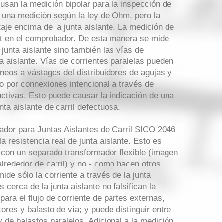
usan la medición bipolar para la inspección de
za una medición según la ley de Ohm, pero la
ltaje encima de la junta aislante. La medición de
unt en el comprobador. De esta manera se mide
 junta aislante sino también las vías de
ta aislante. Vías de corrientes paralelas pueden
neos a vástagos del distribuidores de agujas y
o por connexiones intencional a través de
ctivas. Esto puede causar la indicación de una
ta aislante de carril defectuosa.
dor para Juntas Aislantes de Carril SICO 2046
a resistencia real de junta aislante. Esto es
e con un separado transformador flexible (imagen
alrededor de carril) y no - como hacen otros
ide sólo la corriente a través de la junta
s cerca de la junta aislante no falsifican la
para el flujo de corriente de partes externas,
res y balasto de vía; y puede distinguir entre
 y de balastos paralelos. Adicional a la medición